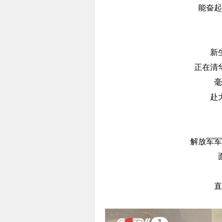
能奋起
新
正在清
毫
赴
解放军军
直