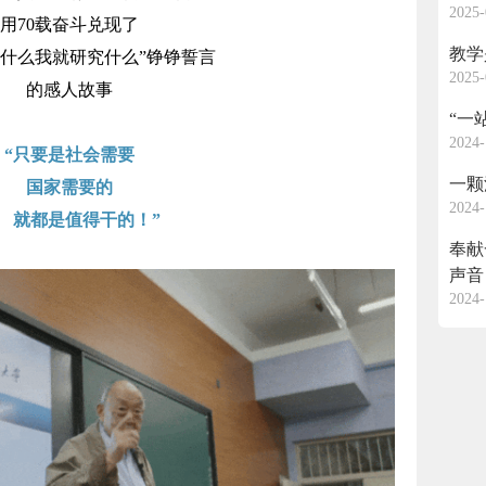
2025-
用70载奋斗兑现了
教学
要什么我就研究什么”铮铮誓言
2025-
的感人故事
“一
2024-
“只要是社会需要
一颗
国家需要的
2024-
都是值得干的！”
奉献
声音
2024-