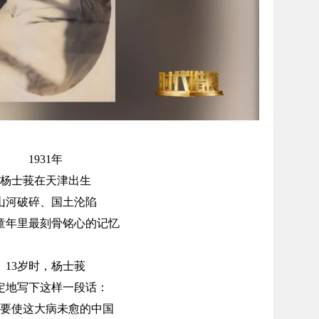
1931年
杨士莪在天津出生
山河破碎、国土沦陷
童年里最刻骨铭心的记忆
13岁时，杨士莪
定地写下这样一段话：
要使这大病未愈的中国