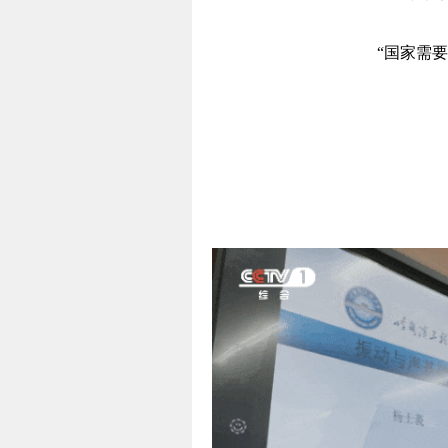
“国家需
就