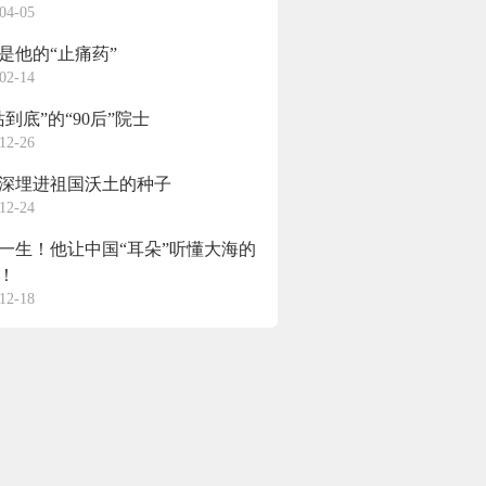
04-05
是他的“止痛药”
02-14
站到底”的“90后”院士
12-26
深埋进祖国沃土的种子
12-24
一生！他让中国“耳朵”听懂大海的
！
12-18