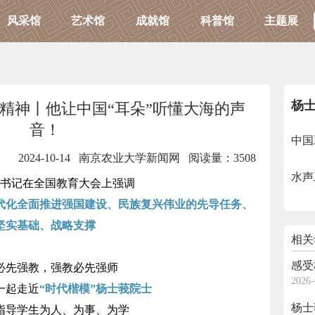
风采馆
艺术馆
成就馆
科普馆
主题展
杨
精神丨他让中国“耳朵”听懂大海的声
音！
中国
2024-10-14 南京农业大学新闻网
阅读量：3508
水声
书记在全国教育大会上强调
代化全面推进强国建设、民族复兴伟业的先导任务、
坚实基础、战略支撑
相关
感受
必先强教，强教必先强师
2026-
一起走近
“时代楷模”杨士莪院士
杨士
指导学生为人、为事、为学