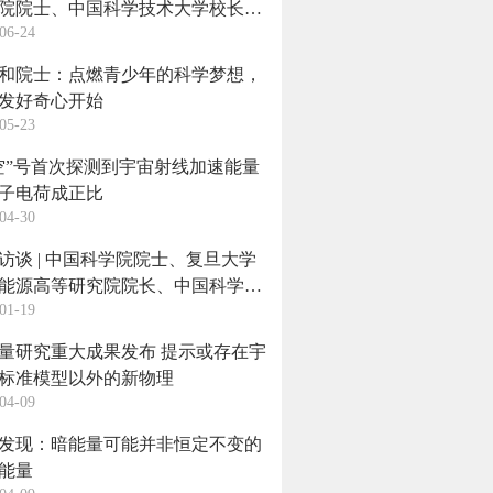
院院士、中国科学技术大学校长常
06-24
2026年毕业典礼暨学位授予仪式上
话
和院士：点燃青少年的科学梦想，
发好奇心开始
05-23
空”号首次探测到宇宙射线加速能量
子电荷成正比
04-30
访谈 | 中国科学院院士、复旦大学
能源高等研究院院长、中国科学技
01-19
学原校长包信和谈新型能源体系
逐绿向新，浙江如何“加速跑”
量研究重大成果发布 提示或存在宇
标准模型以外的新物理
04-09
发现：暗能量可能并非恒定不变的
能量