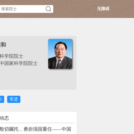
无障碍
信和
科学院院士
中国家科学院院士
和
常进
动态
殷切嘱托，勇担强国重任——中国