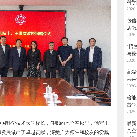
科学
2026-
进在
的讲
包信
从激
2026-
“悟
与粒
2026-
高端
未来
2026-
术大
——
暗能
宙学
2025-
中国科学技术大学校长，任职的七个春秋里，他守正
最新
真空
和发展做出了卓越贡献，深受广大师生和校友的爱戴