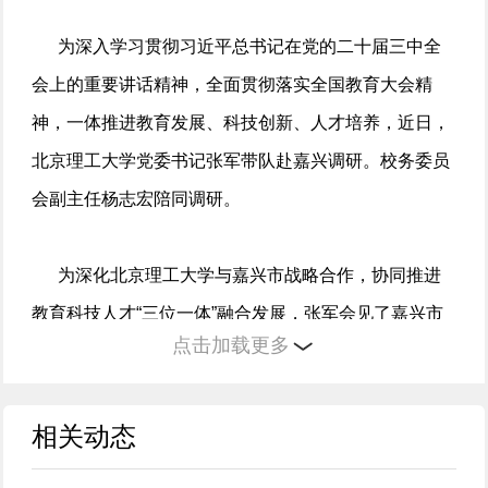
为深入学习贯彻习近平总书记在党的二十届三中全
会上的重要讲话精神，全面贯彻落实全国教育大会精
神，一体推进教育发展、科技创新、人才培养，近日，
北京理工大学党委书记张军带队赴嘉兴调研。校务委员
会副主任杨志宏陪同调研。
为深化北京理工大学与嘉兴市战略合作，协同推进
教育科技人才“三位一体”融合发展，张军会见了嘉兴市
点击加载更多
委书记陈伟。双方就提高创新能力，优化布局定位，完
善学科设置和人才培养模式，推进北理工长三角研究院
高水平国际化院区建设，协同打造高能级科技创新平
相关动态
台，强化高层次人才引进和支持等进行了座谈交流。