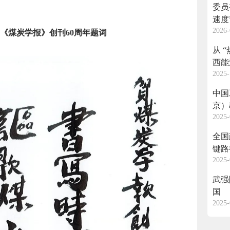
委员
速度
2026-
《煤炭学报》创刊60周年题词
从 
西能
2025-
量
中国
京）
2025-
发展
全国
键路
2025-
武强
国
2025-