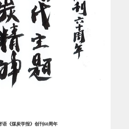
寄语《煤炭学报》创刊60周年