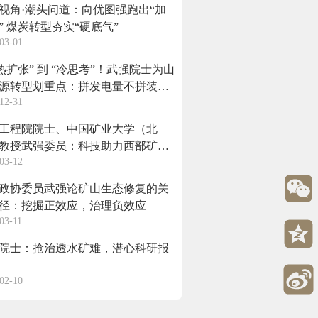
视角·潮头问道：向优图强跑出“加
” 煤炭转型夯实“硬底气”
03-01
“热扩张” 到 “冷思考”！武强院士为山
源转型划重点：拼发电量不拼装机
12-31
工程院院士、中国矿业大学（北
教授武强委员：科技助力西部矿业
03-12
政协委员武强论矿山生态修复的关
径：挖掘正效应，治理负效应
03-11
院士：抢治透水矿难，潜心科研报
02-10