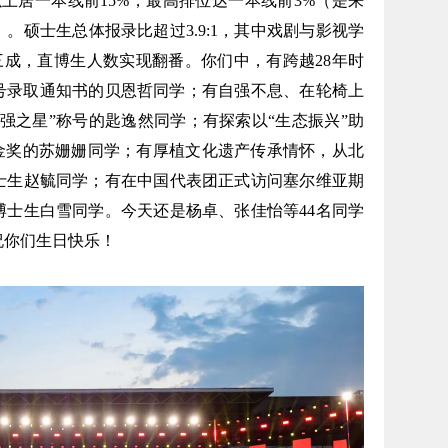
上居一本线前15%，最高排位达一本线前3%（是来
。硕士生总体报录比超过3.9:1，其中戏剧与影视学
比三成，直博生人数实现翻番。你们中，有跨越28年时
1号录取通知书的贝恩哲同学；有自强不息、在轮椅上
强之星”称号的匙逸然同学；有探索以“生态振兴”助
赛金奖的苏姗姗同学；有厚植文化遗产传承情怀，从北
士生赵毓同学；有在中国代表团正式访问塞尔维亚期
博士生白雪同学。今天还是杨卓、张佳怡等44名同学
祝你们生日快乐！