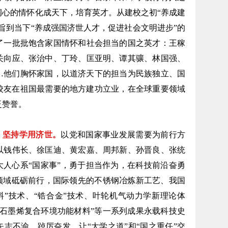
润心的情怀化成天下，培育英才。从建校之初“养成建
旨到当下“养成强国济世人才，促进社会文明进步”的
了一批批饱含家国情怀和社会担当的国之英才：王稼
关向应、张治中、丁玲、匡亚明、谭其骧、林国强、
…他们胸怀家国，以道济天下的担当为民族独立、国
名校友在祖国最需要的地方建功立业，在全球重要领域
泛赞誉。
，坚持学用济世。
以党和国家事业发展需要为前行方
以钱伟长、徐匡迪、黄宏嘉、周邦新、孙晋良、张统
大人心系“国家事”，勇于担当作为，在科技前沿奋勇
术领域砥砺前行，国际领先的不锈钢冶炼新工艺、我国
料”技术、“锆合金”技术、叶轮机气动力学新理论体
型石墨烯复合环境功能材料”等一系列成果永载科技史
志不渝、踔厉奋发，让“大学之道”和“国之重任”交