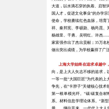
大道，以水滴石穿的执着、启智
国人才，促进文化事业”的办学宗
使命，学校赓续红色血脉，培育
祥、秦邦宪、李硕勋、杨尚昆、
杨雄里、干勇、吴明红、许杰…
家富强作出了杰出贡献；35万
做出突出成绩，为学校赢得了广
上海大学始终在追求卓越中
向，是上大人矢志不移的追求，
一等一批“大国巨匠”为代表的上
争先，在“卡脖子”关键核心技
第一根单模光纤、“碳/碳复合材
系、材料信息学理论体系、“新
册……继往开来，一代代上大人矢