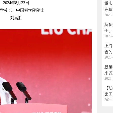
2024年8月23日
重庆
完整
学校长、中国科学院院士
2026-
心竞
刘昌胜
莫负
士、
2025-
开学
上海
色的
2025-
新策
来源
2025-
【弘
家国
2024-