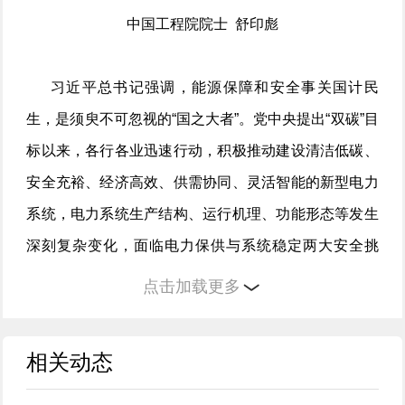
中国工程院院士 舒印彪
习近平总书记强调，能源保障和安全事关国计民
生，是须臾不可忽视的“国之大者”。党中央提出“双碳”目
标以来，各行各业迅速行动，积极推动建设清洁低碳、
安全充裕、经济高效、供需协同、灵活智能的新型电力
系统，电力系统生产结构、运行机理、功能形态等发生
深刻复杂变化，面临电力保供与系统稳定两大安全挑
战。一方面，电源结构由可控连续出力的煤电装机占主
点击加载更多
导向强不确定性、弱可控出力的新能源发电装机占主导
转变，新能源出力“靠天吃饭”，对电力保障支撑能力
相关动态
弱，同时未来较长一段时期内电力消费仍将刚性增长，
负荷特性由刚性、纯消费型向柔性、生产与消费兼具型