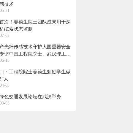
感技术
05-21
首次！姜德生院士团队成果用于深
桥缆索状态监测
07-02
产光纤传感技术守护大国重器安全
专访中国工程院院士、武汉理工大
06-13
略科学家姜德生
口：工程院院士姜德生勉励学生做
光”人
04-03
绿色交通发展论坛在武汉举办
03-03