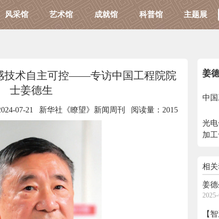
风采馆
艺术馆
成就馆
科普馆
主题展
姜
感技术自主可控——专访中国工程院院
士姜德生
中国
2024-07-21 新华社《瞭望》新闻周刊
阅读量：2015
光电
加工
相关
姜德
2025-
【智