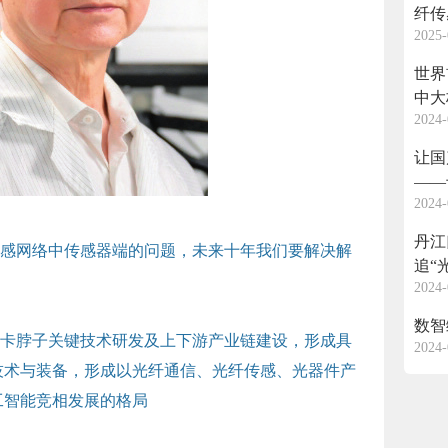
纤传
2025-
世界
中大
2024-
让国
——
2024-
学战
丹江
感网络中传感器端的问题，未来十年我们要解决解
追“
2024-
数智
卡脖子关键技术研发及上下游产业链建设，形成具
2024-
技术与装备，形成以光纤通信、光纤传感、光器件产
工智能竞相发展的格局