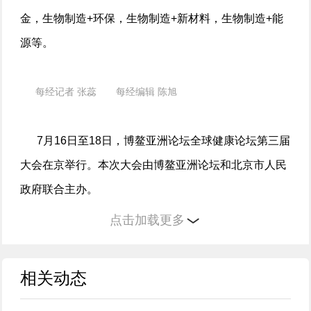
金，生物制造+环保，生物制造+新材料，生物制造+能
源等。
每经记者 张蕊 每经编辑 陈旭
7月16日至18日，博鳌亚洲论坛全球健康论坛第三届
大会在京举行。本次大会由博鳌亚洲论坛和北京市人民
政府联合主办。
点击加载更多
《每日经济新闻》记者从现场获悉，本届大会以“健
康无处不在——可持续发展的2030时代”为主题，设置
相关动态
了“健康融入所有政策”“实现全民健康”和“创新促进健
康”三大板块议题。大会将举行20余场分论坛和圆桌