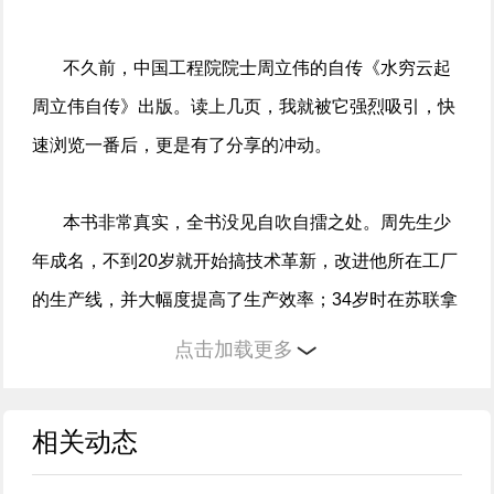
不久前，中国工程院院士周立伟的自传《水穷云起
周立伟自传》出版。读上几页，我就被它强烈吸引，快
速浏览一番后，更是有了分享的冲动。
本书非常真实，全书没见自吹自擂之处。周先生少
年成名，不到20岁就开始搞技术革新，改进他所在工厂
的生产线，并大幅度提高了生产效率；34岁时在苏联拿
到副博士学位，后来又因为在电子光学和夜视领域取得
点击加载更多
的杰出成就而当选为中国工程院院士。
相关动态
可他对于自己的天资，评价却是“中等”。他说，在
北京工业学院（现北京理工大学）读书时，班上许多同