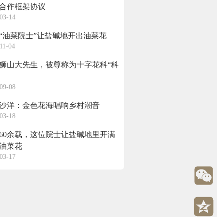
合作框架协议
03-14
岁“油菜院士”让盐碱地开出油菜花
11-04
狮山大先生，被尊称为十字花科“科
09-08
沙洋：金色花海唱响乡村潮音
03-18
60余载，这位院士让盐碱地里开满
油菜花
03-17