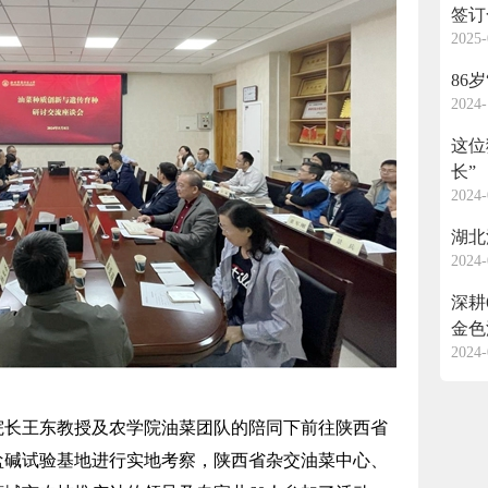
签订
2025-
86
2024-
这位
长”
2024-
湖北
2024-
深耕
金色
2024-
长王东教授及农学院油菜团队的陪同下前往陕西省
盐碱试验基地进行实地考察，陕西省杂交油菜中心、