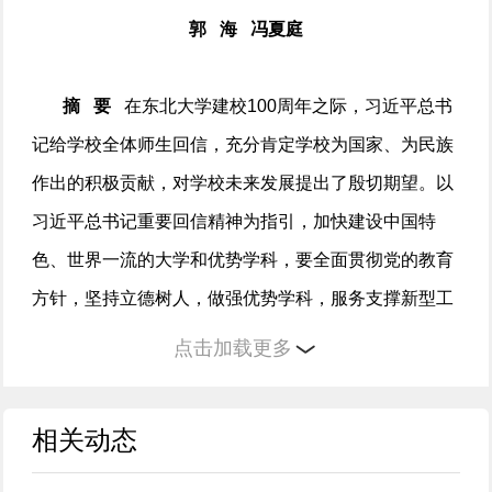
郭 海 冯夏庭
摘 要
在东北大学建校100周年之际，习近平总书
记给学校全体师生回信，充分肯定学校为国家、为民族
作出的积极贡献，对学校未来发展提出了殷切期望。以
习近平总书记重要回信精神为指引，加快建设中国特
色、世界一流的大学和优势学科，要全面贯彻党的教育
方针，坚持立德树人，做强优势学科，服务支撑新型工
业化发展战略，不断推出高水平科研成果，助力高水平
点击加载更多
科技自立自强，勇当推进中国式现代化先行者。
相关动态
关键词
一流大学；优势学科；拔尖创新人才培
养；新质生产力；东北振兴