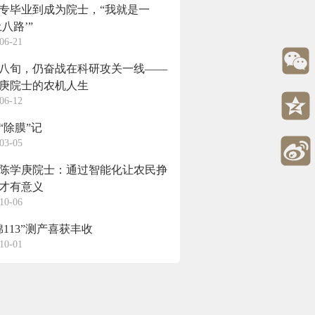
专毕业到成为院士，“我就是一
土八路’”
06-21
八旬，仍奋战在科研攻关一线——
庚院士的农机人生
06-12
“除膜”记
03-05
陈学庚院士：通过智能化让农民挣
才有意义
10-06
棉113”测产喜获丰收
10-01