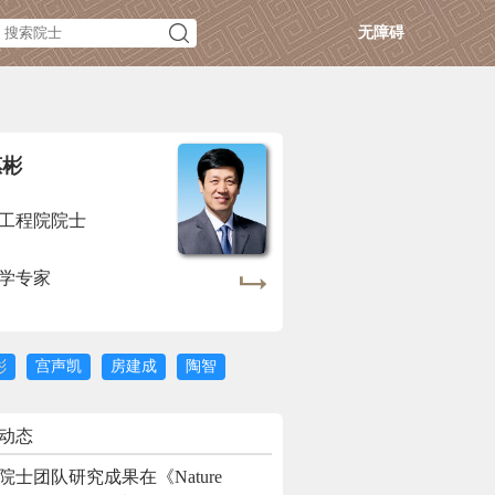
无障碍
惠彬
工程院院士
学专家
彬
宫声凯
房建成
陶智
动态
院士团队研究成果在《Nature