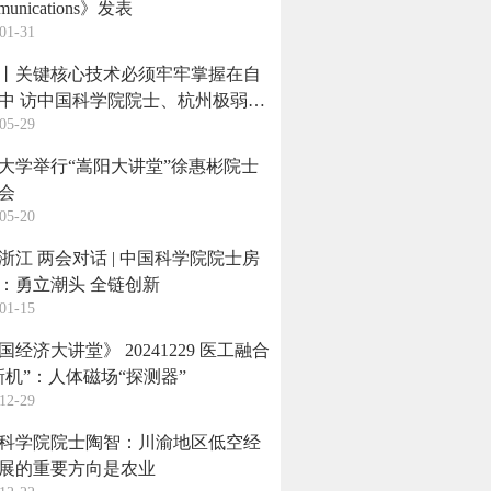
munications》发表
01-31
丨关键核心技术必须牢牢掌握在自
士、杭州极弱磁
05-29
家重大科技基础设施研究院首席科
房建成
大学举行“嵩阳大讲堂”徐惠彬院士
会
05-20
浙江 两会对话 | 中国科学院院士房
：勇立潮头 全链创新
01-15
国经济大讲堂》 20241229 医工融合
新机”：人体磁场“探测器”
12-29
科学院院士陶智：川渝地区低空经
展的重要方向是农业