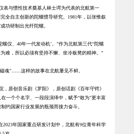
表与惯性技术奠基人林士谔为代表的北航第一
完全自主创新的陀螺惯导研究。1981年，以张惟叙
”成功研制出光纤陀螺。
螺仪、40年一代发动机’。”作为北航第三代“陀螺
因为难，所以必须有坚持不懈、坐冷板凳的精神。”
电磁魂”……这样的故事在北航屡见不鲜。
，原创音乐剧《罗阳》，原创话剧《百年守锷》
在一个个名字、一段段演绎中，赋予“敢为”更丰富
破制约国家行业发展的瓶颈而接力奋斗。
2023年国家重点研发计划中，北航有9位青年科学
.5岁。