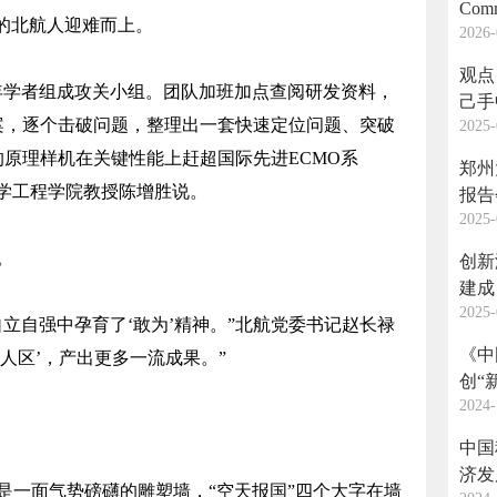
Com
的北航人迎难而上。
2026-
观点
学者组成攻关小组。团队加班加点查阅研发资料，
己手中 访中国科学院院
案，逐个击破问题，整理出一套快速定位问题、突破
2025-
场国
学家
原理样机在关键性能上赶超国际先进ECMO系
郑州
学工程学院教授陈增胜说。
报告
2025-
。
创新
建成
2025-
自强中孕育了‘敢为’精神。”北航党委书记赵长禄
《中
人区’，产出更多一流成果。”
创“
2024-
中国
济发
一面气势磅礴的雕塑墙，“空天报国”四个大字在墙