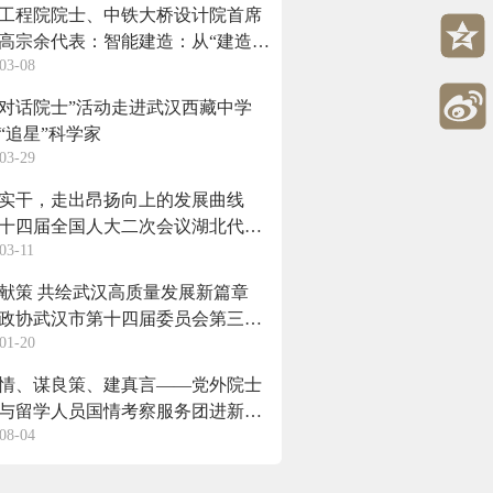
工程院院士、中铁大桥设计院首席
高宗余代表：智能建造：从“建造大
03-08
迈向“建造强国”的必然路径
对话院士”活动走进武汉西藏中学
“追星”科学家
03-29
实干，走出昂扬向上的发展曲线
十四届全国人大二次会议湖北代表
03-11
放团组会议侧记
献策 共绘武汉高质量发展新篇章
政协武汉市第十四届委员会第三次
01-20
举行大会发言
情、谋良策、建真言——党外院士
与留学人员国情考察服务团进新疆
08-04