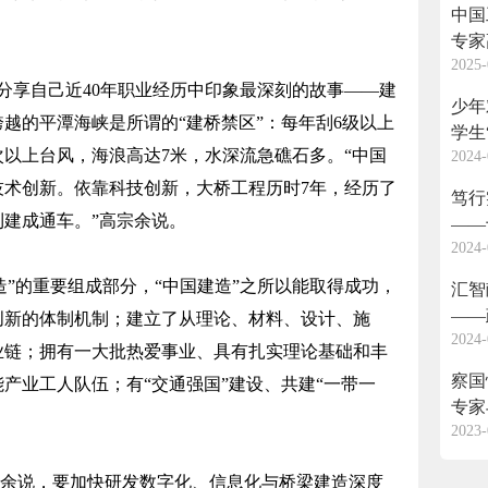
中国
。
专家
2025-
国”
享自己近40年职业经历中印象最深刻的故事——建
少年
越的平潭海峡是所谓的“建桥禁区”：每年刮6级以上
学生
4次以上台风，海浪高达7米，水深流急礁石多。“中国
2024-
技术创新。依靠科技创新，大桥工程历时7年，经历了
笃行
胜利建成通车。”高宗余说。
——
2024-
团开
造”的重要组成部分，“中国建造”之所以能取得成功，
汇智
——
创新的体制机制；建立了从理论、材料、设计、施
2024-
会议
业链；拥有一大批热爱事业、具有扎实理论基础和丰
察国
产业工人队伍；有“交通强国”建设、共建“一带一
专家
2023-
掠影
余说，要加快研发数字化、信息化与桥梁建造深度