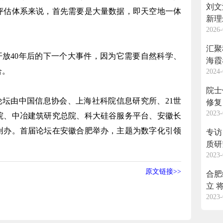
刘文
评估体系来说，首先需要是大量数据，即天空地一体
新理
2026-
汇聚
放40年后的下一个大事件，因为它需要自然科学、
海霞
合。
2024-
院士
坛由中国信息协会、上海社科院信息研究所、21世
修复
2023-
院、中冶建筑研究总院、科大硅谷服务平台、安徽长
创办。首届论坛在安徽合肥举办，主题为数字化引领
专访
质研
2023-
原文链接>>
合肥
立 将构筑“中国环境谷”等国家级战略性
2023-
新兴