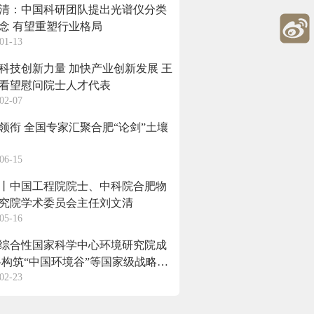
清：中国科研团队提出光谱仪分类
念 有望重塑行业格局
01-13
科技创新力量 加快产业创新发展 王
看望慰问院士人才代表
02-07
领衔 全国专家汇聚合肥“论剑”土壤
06-15
丨中国工程院院士、中科院合肥物
究院学术委员会主任刘文清
05-16
综合性国家科学中心环境研究院成
02-23
产业集群