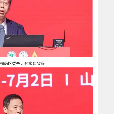
槐荫区委书记孙常建致辞