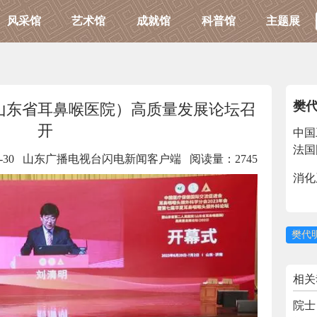
风采馆
艺术馆
成就馆
科普馆
主题展
樊
山东省耳鼻喉医院）高质量发展论坛召
开
中国
-06-30 山东广播电视台闪电新闻客户端
阅读量：2745
消化
樊代
相关
院士