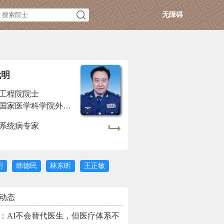
无障碍
代明
工程院院士
法国国家医学科学院外籍院士
系统病专家
明
韩德民
林东昕
王正敏
动态
：AI不会替代医生，但医疗体系不