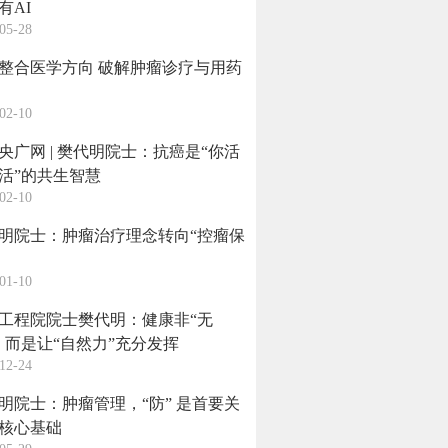
有AI
05-28
整合医学方向 破解肿瘤诊疗与用药
02-10
央广网 | 樊代明院士：抗癌是“你活
活”的共生智慧
02-10
明院士：肿瘤治疗理念转向“控瘤保
01-10
工程院院士樊代明：健康非“无
，而是让“自然力”充分发挥
12-24
明院士：肿瘤管理，“防” 是首要关
核心基础