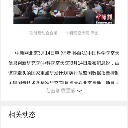
项目启动会会场。 中科院空天院 供图
中新网
北京3月14日电 (记者 孙自法)中国科学院空天
信息创新研究院(中科院空天院)3月14日发布消息说，由
该院牵头的国家重点研发计划“碳排放监测数据质量控制
关键测量技术及标准研究”项目当天在北京启动。项目主
点击加载更多
要工作目标之一，就是开展面向高时空分辨率、广域覆
盖、高精度的“星空地”碳浓度与通量监测技术研发，通
过空天信息技术助力“双碳”(碳达峰、碳中和)目标实现。
相关动态