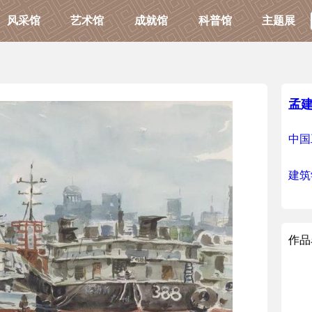
风采馆
艺术馆
成就馆
科普馆
主题展
孟
中国
建筑
作品