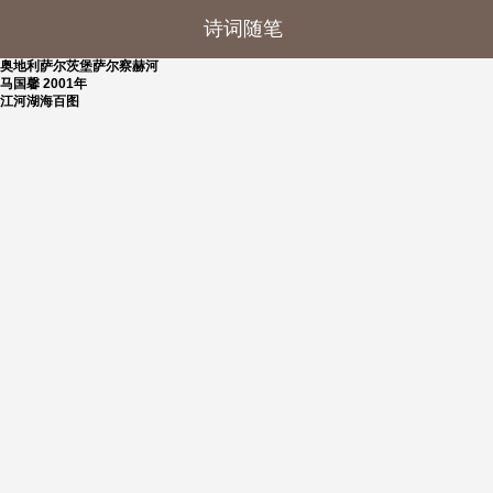
诗词随笔
奥地利萨尔茨堡萨尔察赫河
马国馨 2001年
江河湖海百图