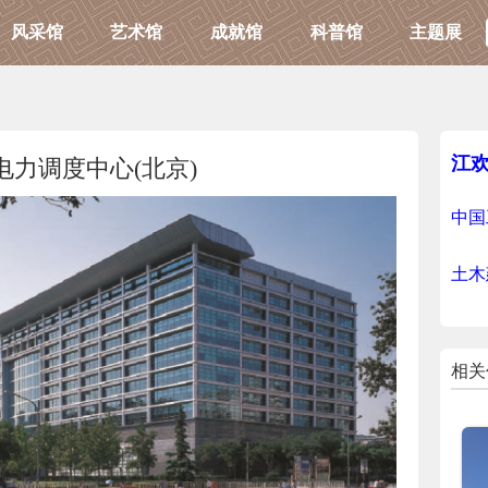
风采馆
艺术馆
成就馆
科普馆
主题展
江
电力调度中心(北京)
中国
土木
相关