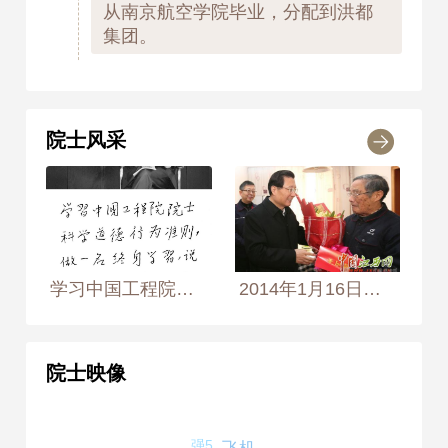
从南京航空学院毕业，分配到洪都
集团。
1958
1958年1月1日
院士风采
参与初教6的研制工作。
1959
1959年1月1日
参与强5的研制工作，担任总体组组
长。
学习中国工程院院士科学道德行为准则，做一名终身学习，说真话办实事的科技人员。 2004年6月17日， 摄于南昌洪都航空工业集团公司第八研究所办公室 摄影师：侯艺兵、王生生
2014年1月16日，江西省委书记强卫登门看望慰问石屏院士（右）。
1979
1979年1月1日
院士映像
参与设计的初教6飞机荣获国家质量
金奖。
强5