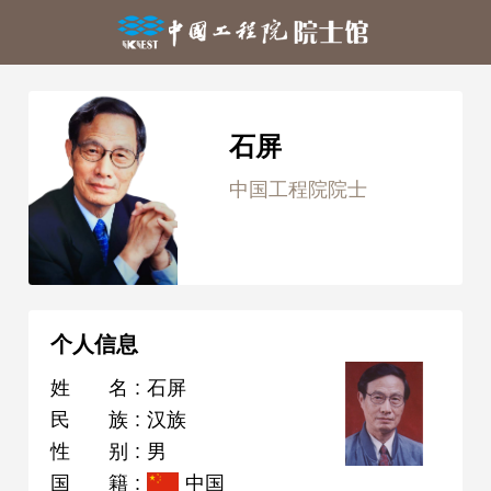
石屏
中国工程院院士
个人信息
姓名
:
石屏
民族
:
汉族
性别
:
男
国籍
:
中国