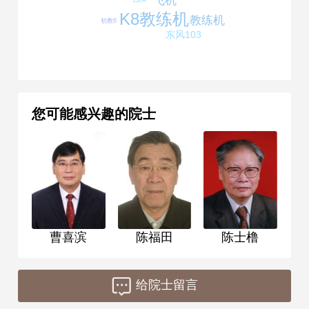
飞机
K8教练机
教练机
初教6
东风103
您可能感兴趣的院士
曹喜滨
陈福田
陈士橹
给院士留言