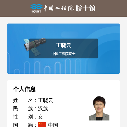
王晓云
中国工程院院士
个人信息
姓名
:
王晓云
民族
:
汉族
性别
:
女
国籍
:
中国