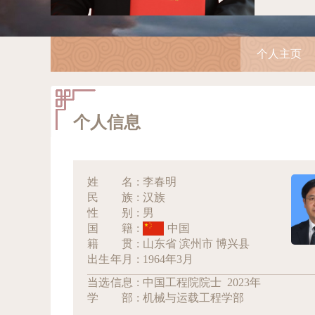
个人主页
个人信息
姓名
:
李春明
民族
:
汉族
性别
:
男
国籍
:
中国
籍贯
:
山东省 滨州市 博兴县
出生年月
:
1964年3月
当选信息
:
中国工程院院士 2023年
学部
:
机械与运载工程学部