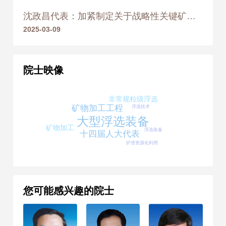
2014年
荣获 中国有色金属工业科学
沈政昌代表：加紧制定关于战略性关键矿产开发利用的政策举措
技术进步奖 一等奖
2025-03-09
2018
2018年
荣获 中华国际科学交流基金
院士映像
会杰出工程师奖
2019
非常规粒级浮选
浮选技术
矿物加工工程
2019年
荣获 何梁何利基金科学与技
大型浮选装备
矿物加工
术创新奖
浮选装备
十四届人大代表
炉渣资源化利用
2020
2020年
荣获 中国有色金属工业科学
技术进步奖 一等奖
您可能感兴趣的院士
2023