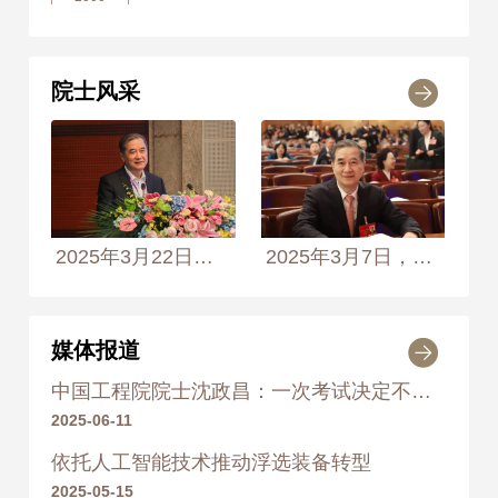
2000年
荣获 国家科学技术进步
奖 二等奖
院士风采
2000年
荣获 茅以升科学技术奖铁道
工程师奖
2001
2025年3月22日，中国工程院院士、第十四届全国人大常务委员会委员、环境与资源保护委员会委员、矿冶科技集团有限公司首席科学家沈政昌在龙佰集团2025年新材料产业发展论坛上作报告
2025年3月7日，全国人大常务委员会委员、中国工程院院士、矿冶集团首席科学家沈政昌参加第十四届全国人民代表大会第三次会议
2001年
荣获 国家科学技术进步
奖 二等奖
2012
媒体报道
2012年
荣获 国家科学技术进步
中国工程院院士沈政昌：一次考试决定不了人生上限
奖 二等奖
2025-06-11
依托人工智能技术推动浮选装备转型
2014
2025-05-15