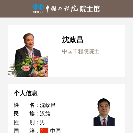
沈政昌
中国工程院院士
个人信息
姓名
:
沈政昌
民族
:
汉族
性别
:
男
国籍
:
中国