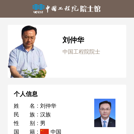
刘仲华
中国工程院院士
个人信息
姓名
:
刘仲华
民族
:
汉族
性别
:
男
国籍
:
中国