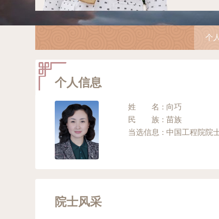
个
个人信息
姓名
:
向巧
民族
:
苗族
当选信息
:
院士风采