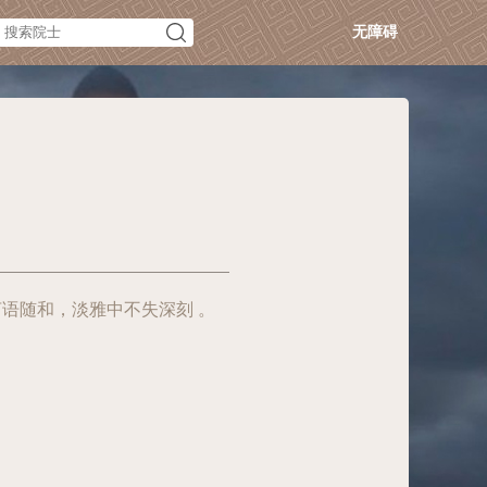
无障碍
语随和，淡雅中不失深刻 。