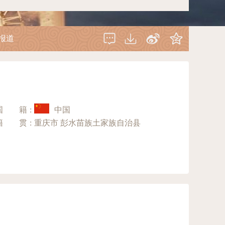
报道
国籍
:
中国
籍贯
:
重庆市 彭水苗族土家族自治县