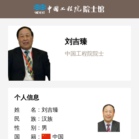
刘吉臻
中国工程院院士
个人信息
姓名
:
刘吉臻
民族
:
汉族
性别
:
男
国籍
:
中国