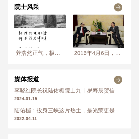
2015年
荣获 世界工程组织联合会优
院士风采
秀工程奖 特等奖
2019
2019年
荣获 “能源功勋·终身成就人
物”奖
养浩然正气，极风云壮观 2004年3月25日， 摄于宜昌长江三峡工程大坝工地 摄影师：侯艺兵、王生生
2016年4月6日，中国水力发电工程学会名誉理事长、中国工程院院士陆佑楣会见来访的世界工程组织联合会(World Federation of Engineering Organizations, WFEO)主席乔治·斯皮塔尼克（Jorge Spitalnik）先生，双方进行了亲切友好的会谈。
媒体报道
李晓红院长祝陆佑楣院士九十岁寿辰贺信
2024-01-15
陆佑楣：投身三峡这片热土，是光荣更是责任
2022-04-11