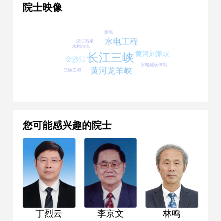
院士映像
发电
水电工程
汉江石泉
水利水电
黄河刘家峡
长江三峡
金沙江
水电建设体制
黄河龙羊峡
三峡工程
您可能感兴趣的院士
丁烈云
李京文
林鸣