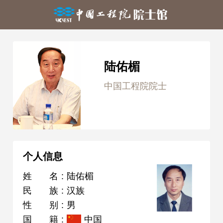
陆佑楣
中国工程院院士
个人信息
姓名
:
陆佑楣
民族
:
汉族
性别
:
男
国籍
:
中国