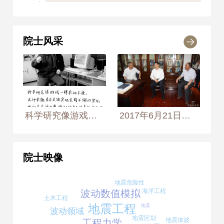
1996年
荣获 中国地震局科学技术进
步奖 二等奖
院士风采
1997
1997年
荣获 中国地震局科学技术进
步奖 三等奖
2002
科学研究像游戏一样乐此不疲。 2001年1月2日， 摄于哈尔滨中国地震局工程力学研究院计算中心 摄影师：侯艺兵、王生生、王志英
2017年6月21日，中国地震局党组书记、局长郑国光看望廖振鹏院士（左一）
2002年
荣获 中国电力科学技术进步
奖 二等奖
院士映像
2002年
荣获 国家地震局防震减灾优
秀成果奖 一等奖
地震危险性
海洋工程
波动数值模拟
土木工程
地震工程
地震
波动领域
地震区划
地震体波
工程力学