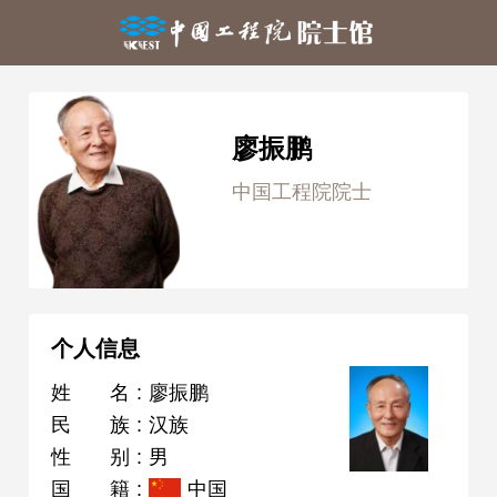
廖振鹏
中国工程院院士
个人信息
姓名
:
廖振鹏
民族
:
汉族
性别
:
男
国籍
:
中国