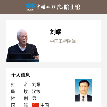
刘耀
中国工程院院士
个人信息
姓名
:
刘耀
民族
:
汉族
性别
:
男
国籍
:
中国