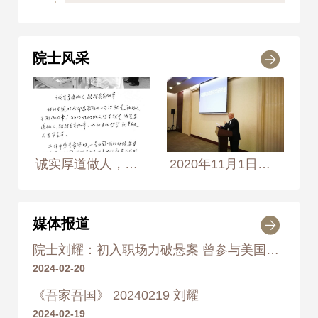
1998年
荣获 国家科学技术进步
奖 三等奖
院士风采
2004
2004年
荣获 中国分析测试协会科学
技术奖 二等奖
2014
诚实厚道做人，踏踏实实做事 2002年1月17日， 摄于北京公安部物证鉴定中心生物样品处理实验室 摄影师：侯艺兵、王生生
2020年11月1日，灾害事故调查评估技术第二次会议在北京会议中心召开。公安部物证鉴定中心刘耀院士致辞
2014年
《刘耀院士集》 人民军医出
版社
媒体报道
院士刘耀：初入职场力破悬案 曾参与美国著名明星的死因鉴定
2024-02-20
《吾家吾国》 20240219 刘耀
2024-02-19