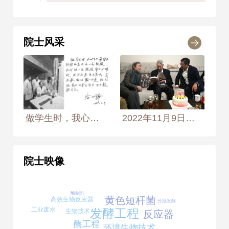
1999年
荣获 江苏省科学技术进步
奖 二等奖
院士风采
1999年
荣获 中国轻工业联合会技术
发明奖 二等奖
1999年
荣获 上海市科学技术进步
奖 二等奖
做学生时，我心目中最崇尚的职业是成为一名教授。现今做一位教授有不少难处，但我还是乐在其中，令我最感欣慰的是眼见培养出的昔日学子正在超越自己。 1999年1月9日，摄于无锡轻工业大学 摄影师：侯艺兵
2022年11月9日下午，江南大学校长陈卫，副校长张影陆，《伦世仪传》主编王武前往中国工程院院士伦世仪先生家中，拜访慰问了伦世仪院士，送上了新发布的《伦世仪传》。图为伦世仪院士（中）阅读《伦世仪传》
1999年
荣获 江苏省科学技术进步
奖 二等奖
院士映像
2003
2003年
荣获 中国石油和化学工业联
酶制剂
黄色短杆菌
高效生物反应器
分批发酵
合会科学技术奖 一等奖
工业废水
发酵工程
生物技术
反应器
酶工程
2006
环境生物技术