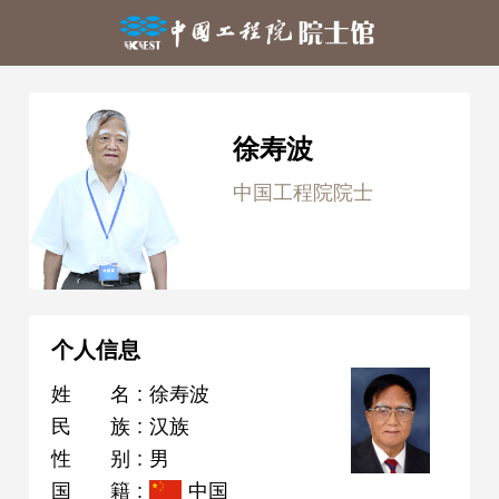
徐寿波
中国工程院院士
个人信息
姓名
:
徐寿波
民族
:
汉族
性别
:
男
国籍
:
中国