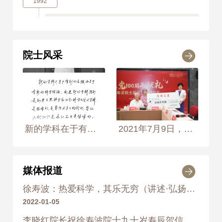
1992
1992年
荣获 国家计委科技进步
奖 二等奖
院士风采
1993
1993年
荣获 国家计委科技进步
奖 一等奖
1995
新的学科在于有新的科学理论 2002年8月21日， 摄于北京交通大学综合能源与技术经济研究所办公室 摄影师：侯艺兵、王生生
2021年7月9日，北京交大副校长高艳代表学校与徐寿波院士签署捐赠协议
1995年
荣获 国家科学技术进步
奖 三等奖
2016
媒体报道
2016年
《徐寿波传》 科学出版社
徐寿波：热爱科学，其乐无穷（讲述·弘扬科学家精神）
2022-01-05
李晓红院长祝徐寿波院士九十岁寿辰贺信