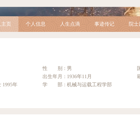
人主页
个人信息
人生点滴
事迹传记
院士
性别
:
男
出生年月
:
1936年11月
中国工程院院士 1995年
学部
:
机械与运载工程学部