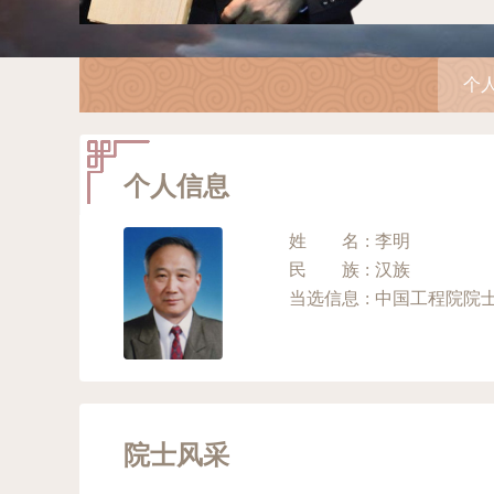
个
个人信息
姓名
:
李明
民族
:
汉族
当选信息
:
院士风采