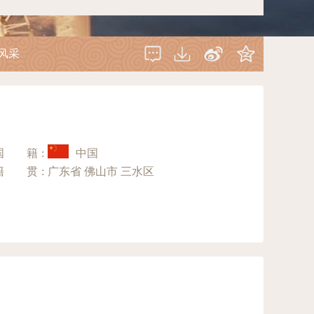
风采
国籍
:
中国
籍贯
:
广东省 佛山市 三水区