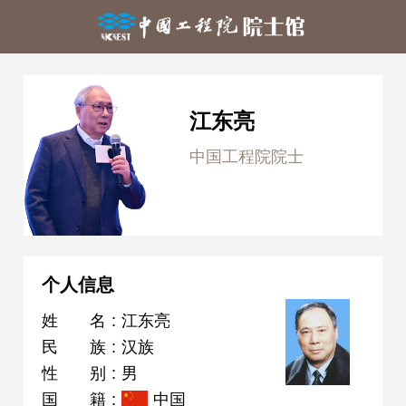
江东亮
中国工程院院士
个人信息
姓名
:
江东亮
民族
:
汉族
性别
:
男
国籍
:
中国