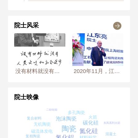
1986
1986年
荣获 中国科学院科学技术进
院士风采
步奖 一等奖
1988
1988年
荣获 中国科学院科学技术进
步奖 二等奖
没有材料就没有人类文明和社会进步 2003年2月21日， 摄于上海硅酸盐研究所高性能陶瓷和超微结构国家重点实验室 摄影师：侯艺兵、王生生
2020年11月，江东亮院士在“第二届宁波碳化硅前沿研究青年科学家论坛（YEAR-SiC-2020）”上寄语青年学者和研究生。
1989
1989年
荣获 国家科学技术进步
院士映像
奖 三等奖
二硅化钼
多孔陶瓷
1993
火箭
泡沫陶瓷
复合材料
碳化硅
东风系列火箭
无机陶瓷
1993年
荣获 中国科学院科学技术进
陶瓷
氮化硅
磁流体发电
步奖 一等奖
混凝土
氮化铝
复相陶瓷
材料科学