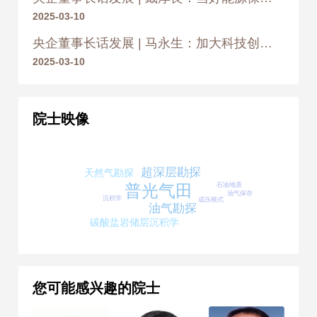
2025-03-10
2007年
荣获 何梁何利基金科学与技
央企董事长话发展 | 马永生：加大科技创新力度是必答题
术成就奖
2025-03-10
2014
2014年
荣获 国家科学技术进步
院士映像
奖 一等奖
超深层勘探
天然气勘探
石油地质
普光气田
油气保存
沉积学
成压模式
油气勘探
碳酸盐岩储层沉积学
您可能感兴趣的院士