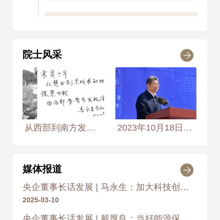
2005年
荣获 中国石化集团公司科技
进步奖 一等奖
院士风采
2006
2006年
荣获 国家科学技术进步
奖 一等奖
2006年
荣获 中国石油和化学工业联
从西部到南方发现深层宝藏 2010年3月23日， 摄于中国石油化工集团公司川东油气井 摄影师：侯艺兵、黄慧靖
2023年10月18日，中国工程院院士、中国石化集团公司总经理马永生在博鳌亚洲论坛全球经济发展与安全论坛上发表主旨演讲
合会科学技术奖 一等奖
2007
媒体报道
2007年
荣获 李四光地质科学奖
央企董事长话发展 | 马永生：加大科技创新力度是必答题
2007年
荣获 国土资源科学技术
2025-03-10
奖 二等奖
央企董事长话发展 | 戴厚良：当好能源保供“顶梁柱” 大力推动绿色低碳转型