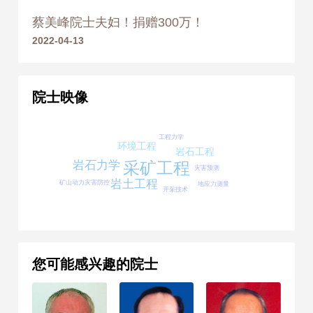
蔡美峰院士夫妇！捐赠300万！
2011年
荣获 冶金科学技术奖 一等
2022-04-13
奖
2015
院士映像
2015年
荣获 国家科学技术进步
奖 二等奖
工程力学
环境工程
岩石工程
岩石力学
采矿工程
灾害预测
岩土工程
矿山动力灾害防控
地应力测量
开采技术
您可能感兴趣的院士