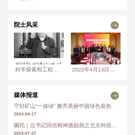
2003年
荣获 国家科学技术进步
奖 二等奖
院士风采
2005
2005年
荣获 高等教育（本科）国家
级教学成果奖 二等奖
2006
科学探索和工程实践永无止境，不畏艰难开拓奋进，勇攀我国采矿工程科技新高峰 2014年10月30日， 摄于北京科技大学MTS岩土力学实验室 摄影师：黄慧靖、侯艺兵
2022年4月13日，中国工程院院士蔡美峰（前排中）与夫人张贵银女士用个人积蓄，向北京科技大学教育发展基金会捐赠300万元，成立“蔡美峰张贵银矿业教育基金”以支持学校。
2006年
荣获 冶金科学技术奖 特等
奖
媒体报道
2007
守好矿山“一抹绿” 擦亮美丽中国绿色底色
2007年
荣获 国家科学技术进步
2024-04-17
奖 二等奖
嘱托｜总书记回信精神激励我之北京科技大学篇：百炼成钢攀高峰
2023-07-27
2011