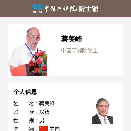
蔡美峰
中国工程院院士
个人信息
姓名
:
蔡美峰
民族
:
汉族
性别
:
男
国籍
:
中国