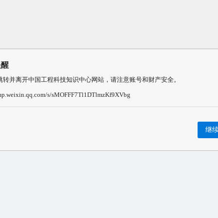
提醒
跳转并离开中国工程科技知识中心网站，请注意账号和财产安全。
/mp.weixin.qq.com/s/sMOFFF7Tl1DTlmzKf9XVbg
继