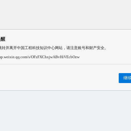
提醒
跳转并离开中国工程科技知识中心网站，请注意账号和财产安全。
/mp.weixin.qq.com/s/OFzFXChxjwABvHiVEcbOzw
继