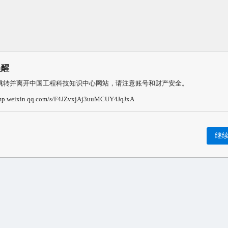
提醒
跳转并离开中国工程科技知识中心网站，请注意账号和财产安全。
/mp.weixin.qq.com/s/F4JZvxjAj3uuMCUY4JqJxA
继