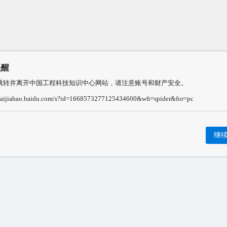
提醒
跳转并离开中国工程科技知识中心网站，请注意账号和财产安全。
/baijiahao.baidu.com/s?id=1668573277125434600&wfr=spider&for=pc
继