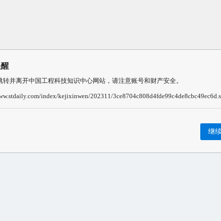
提醒
跳转并离开中国工程科技知识中心网站，请注意账号和财产安全。
www.stdaily.com/index/kejixinwen/202311/3ce8704c808d4fde99c4de8cbc49ec6d.
继