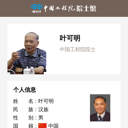
叶可明
中国工程院院士
个人信息
姓名
:
叶可明
民族
:
汉族
性别
:
男
国籍
:
中国